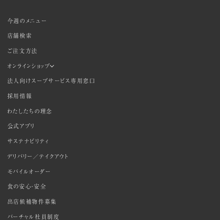
今週のメニュー
店舗検索
ご注文方法
オンラインショップ
法人向けスープサービス専用窓口
採用情報
わたしたちの理念
公式アプリ
サステナビリティ
デリバリー／テイクアウト
モバイルオーダー
食の安心・安全
出店候補物件募集
バーチャル社員制度