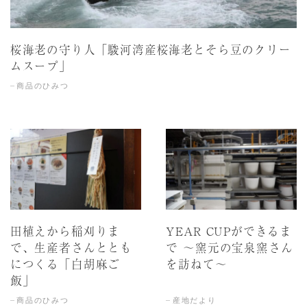
桜海老の守り人「駿河湾産桜海老とそら豆のクリー
ムスープ」
商品のひみつ
田植えから稲刈りま
YEAR CUPができるま
で、生産者さんととも
で ～窯元の宝泉窯さん
につくる「白胡麻ご
を訪ねて～
飯」
商品のひみつ
産地だより