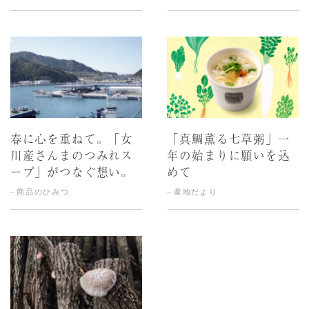
春に心を重ねて。「女
「真鯛薫る七草粥」一
川産さんまのつみれス
年の始まりに願いを込
ープ」がつなぐ想い。
めて
商品のひみつ
産地だより