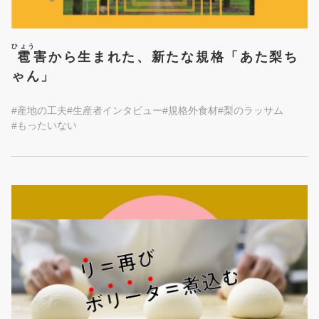
ひょう
雹
害から生まれた、新たな規格「あた梨ち
ゃん」
#産地の工夫
#生産者インタビュー
#規格外食材
#梨のラッサム
#もったいない