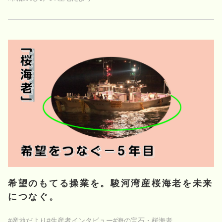
希望のもてる操業を。駿河湾産桜海老を未来
につなぐ。
#産地だより
#生産者インタビュー
#海の宝石・桜海老