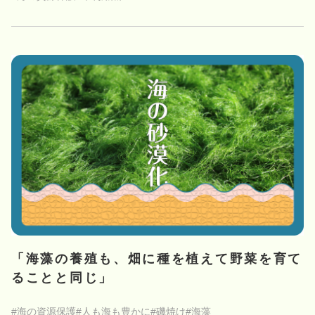
「海藻の養殖も、畑に種を植えて野菜を育て
ることと同じ」
#海の資源保護
#人も海も豊かに
#磯焼け
#海藻