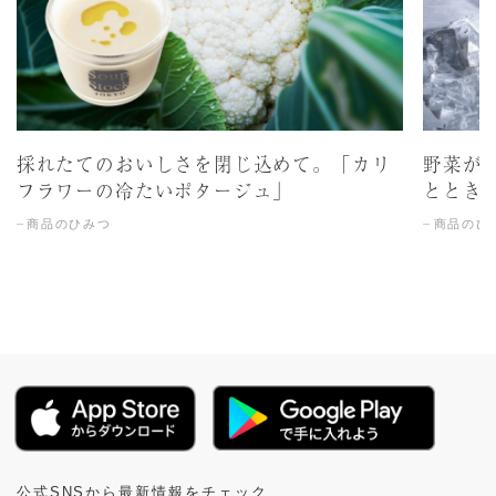
採れたてのおいしさを閉じ込めて。「カリ
野菜が
フラワーの冷たいポタージュ」
ととき
商品のひみつ
商品のひ
公式SNSから最新情報をチェック