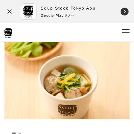
Soup Stock Tokyo App
Google Playで入手
商品