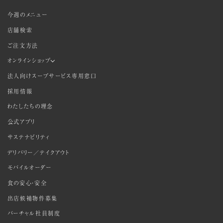
今週のメニュー
店舗検索
ご注文方法
オンラインショップ
法人向けスープサービス専用窓口
採用情報
わたしたちの理念
公式アプリ
サステナビリティ
デリバリー／テイクアウト
モバイルオーダー
食の安心・安全
出店候補物件募集
バーチャル社員制度