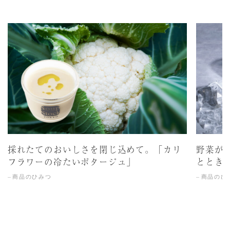
採れたてのおいしさを閉じ込めて。「カリ
野菜が
フラワーの冷たいポタージュ」
ととき
商品のひみつ
商品のひ