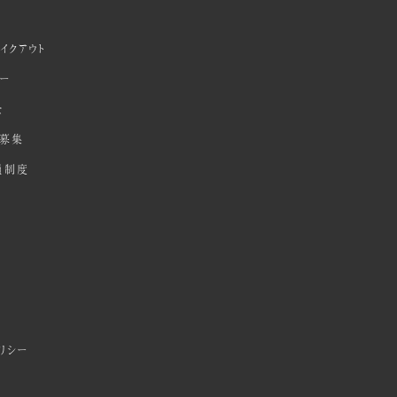
イクアウト
ダー
全
募集
員制度
リシー