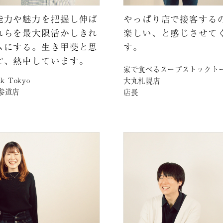
能力や魅力を把握し伸ば
やっぱり店で接客する
れらを最大限活かしきれ
楽しい、と感じさせて
ムにする。生き甲斐と思
す。
ど、熱中しています。
家で食べるスープストックト
ck Tokyo
大丸札幌店
表参道店
店長