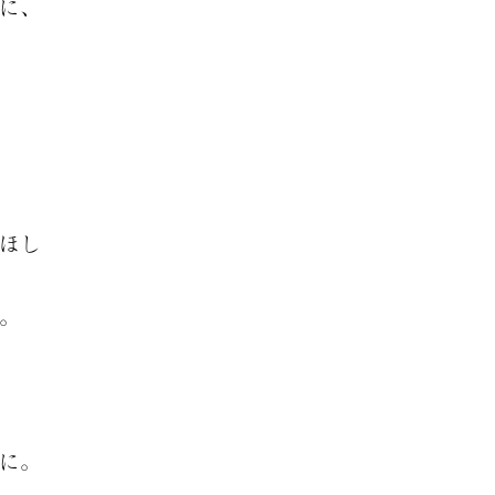
に、
ほし
。
に。