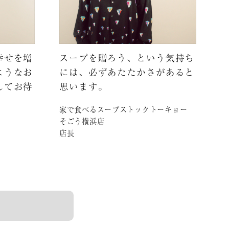
幸せを増
スープを贈ろう、という気持ち
ようなお
には、必ずあたたかさがあると
してお待
思います。
家で食べるスープストックトーキョー
そごう横浜店
店長