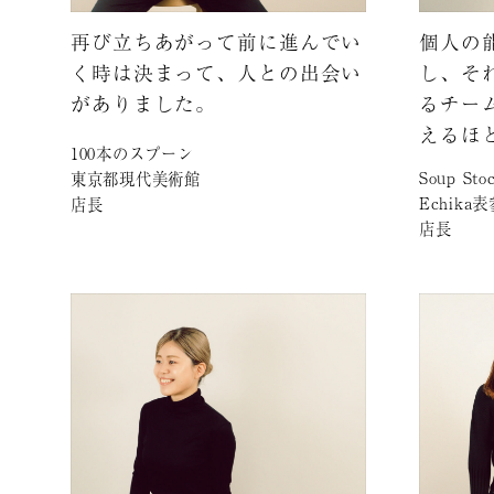
再び立ちあがって前に進んでい
個人の
く時は決まって、人との出会い
し、そ
がありました。
るチー
えるほ
100本のスプーン
Soup Sto
東京都現代美術館
Echika
店長
店長