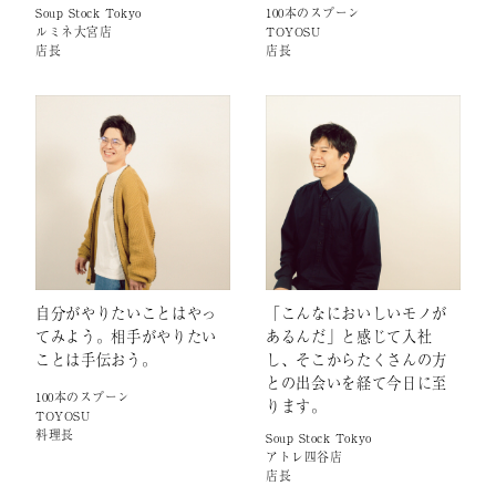
Soup Stock Tokyo
100本のスプーン
ルミネ大宮店
TOYOSU
店長
店長
自分がやりたいことはやっ
「こんなにおいしいモノが
てみよう。相手がやりたい
あるんだ」と感じて入社
ことは手伝おう。
し、そこからたくさんの方
との出会いを経て今日に至
100本のスプーン
ります。
TOYOSU
料理長
Soup Stock Tokyo
アトレ四谷店
店長