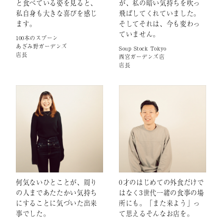
と食べている姿を見ると、
が、私の暗い気持ちを吹っ
私自身も大きな喜びを感じ
飛ばしてくれていました。
ます。
そしてそれは、今も変わっ
ていません。
100本のスプーン
あざみ野ガーデンズ
Soup Stock Tokyo
店長
西宮ガーデンズ店
店長
何気ないひとことが、周り
0才のはじめての外食だけで
の人まであたたかい気持ち
はなく3世代一緒の食事の場
にすることに気づいた出来
所にも。「また来よう」っ
事でした。
て思えるそんなお店を。