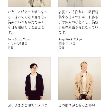
ひとこと添えてお渡しする
店長という役割に、試行錯
と、返ってくるお客さまの
誤する日々ですが、お客さ
笑顔がいつもあたたかく、
まや仲間のひとこと、笑顔
今日も頑張ろうと思えま
が私の頑張る糧になってい
す。
ます。
Soup Stock Tokyo
Soup Stock Tokyo
ルミネ北千住店
福岡パルコ店
店長
店長
お子さまが笑顔でパクパク
母の愛情がこもった料理