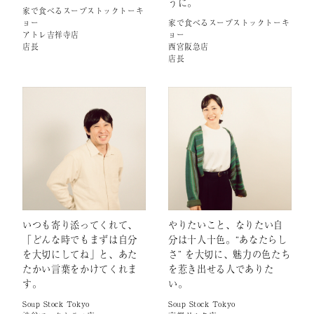
うに。
家で食べるスープストックトーキ
家で食べるスープストックトーキ
ョー
ョー
アトレ吉祥寺店
西宮阪急店
店長
店長
いつも寄り添ってくれて、
やりたいこと、なりたい自
「どんな時でもまずは自分
分は十人十色。“あなたらし
を大切にしてね」と、あた
さ” を大切に、魅力の色たち
たかい言葉をかけてくれま
を惹き出せる人でありた
す。
い。
Soup Stock Tokyo
Soup Stock Tokyo