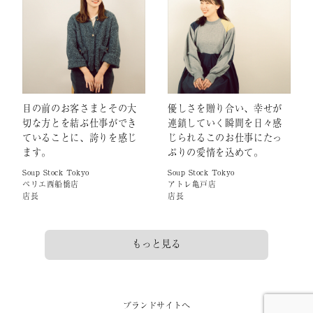
目の前のお客さまとその大
優しさを贈り合い、幸せが
切な方とを結ぶ仕事ができ
連鎖していく瞬間を日々感
ていることに、誇りを感じ
じられるこのお仕事にたっ
ます。
ぷりの愛情を込めて。
Soup Stock Tokyo
Soup Stock Tokyo
ペリエ西船橋店
アトレ亀戸店
店長
店長
もっと見る
ブランドサイトへ