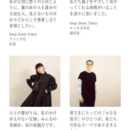
私が大切に想うのと同じよ
私たち親子をやさしく見守
うに、隣のあの人も誰かの
ってくれる仲間がいること
大切な人。見えないものば
を誇りに思いました。
かりだからこそ尊重し合う
Soup Stock Tokyo
世界にしたい。
ルミネ立川店
副店長
Soup Stock Tokyo
ラシック店
店長
人との繋がりは、私のかけ
皆さまにとっての「小さな
がえのない宝物。みんなの
喜び」のひとつが、私たち
笑顔が、私の原動力です。
の作るスープでありますよ