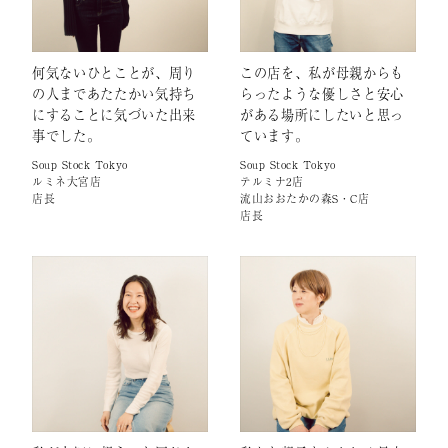
何気ないひとことが、周り
この店を、私が母親からも
の人まであたたかい気持ち
らったような優しさと安心
にすることに気づいた出来
がある場所にしたいと思っ
事でした。
ています。
Soup Stock Tokyo
Soup Stock Tokyo
ルミネ大宮店
テルミナ2店
店長
流山おおたかの森S・C店
店長