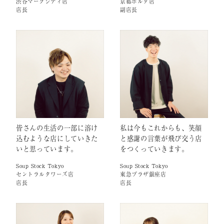
渋谷マークシティ店
京都ポルタ店
店長
副店長
皆さんの生活の一部に溶け
私は今もこれからも、笑顔
込むような店にしていきた
と感謝の言葉が飛び交う店
いと思っています。
をつくっていきます。
Soup Stock Tokyo
Soup Stock Tokyo
セントラルタワーズ店
東急プラザ銀座店
店長
店長