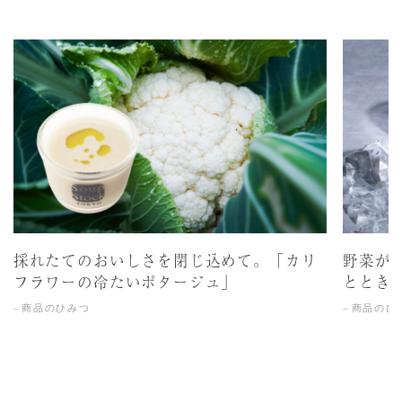
採れたてのおいしさを閉じ込めて。「カリ
野菜が
フラワーの冷たいポタージュ」
ととき
商品のひみつ
商品のひ