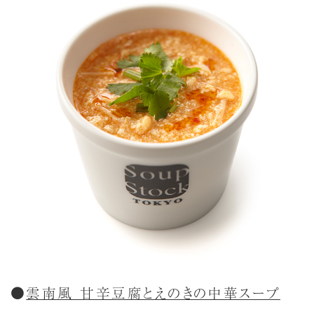
●
雲南風 甘辛豆腐とえのきの中華スープ