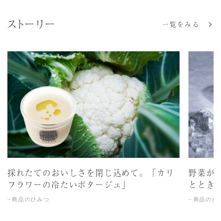
ストーリー
一覧をみる
採れたてのおいしさを閉じ込めて。「カリ
野菜が
フラワーの冷たいポタージュ」
ととき
商品のひみつ
商品のひ