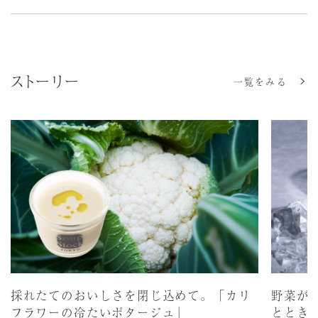
ストーリー
一覧をみる
採れたてのおいしさを閉じ込めて。「カリ
野菜が
フラワーの冷たいポタージュ」
ととき