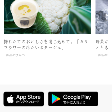
採れたてのおいしさを閉じ込めて。「カリ
野菜が
フラワーの冷たいポタージュ」
ととき
商品のひみつ
商品のひ