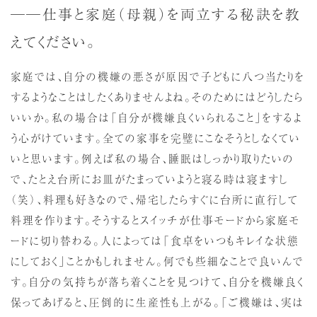
──仕事と家庭（母親）を両立する秘訣を教
えてください。
家庭では、自分の機嫌の悪さが原因で子どもに八つ当たりを
するようなことはしたくありませんよね。そのためにはどうしたら
いいか。私の場合は「自分が機嫌良くいられること」をするよ
う心がけています。全ての家事を完璧にこなそうとしなくてい
いと思います。例えば私の場合、睡眠はしっかり取りたいの
で、たとえ台所にお皿がたまっていようと寝る時は寝ますし
（笑）、料理も好きなので、帰宅したらすぐに台所に直行して
料理を作ります。そうするとスイッチが仕事モードから家庭モ
ードに切り替わる。人によっては「食卓をいつもキレイな状態
にしておく」ことかもしれません。何でも些細なことで良いんで
す。自分の気持ちが落ち着くことを見つけて、自分を機嫌良く
保ってあげると、圧倒的に生産性も上がる。「ご機嫌は、実は