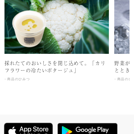
採れたてのおいしさを閉じ込めて。「カリ
野菜が
フラワーの冷たいポタージュ」
ととき
商品のひみつ
商品のひ