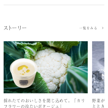
ストーリー
一覧をみる
採れたてのおいしさを閉じ込めて。「カリ
野菜が
フラワーの冷たいポタージュ」
ととき