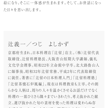
絵になり、そこに一体感が生まれます。そして、お世話になっ
た日々を思い出します。
辻義一／つじ よしかず
京都府生まれ。日本料理店「辻留」店主。（株）辻留代表
取締役、辻留料理塾長、大阪青山短期大学講師、儀礼
文化学会理事。昭和22年立命館中学卒。北大路魯山人
に師事後、昭和32年辻留常務、平成2年に代表取締役
に就任。著書に「辻留の日本料理入門」「辻留料理塾」
「辻留茶懐石炉風編」。現在は料理教室も主宰。その朗
らかな人柄は、周りの人々を温かくさせるお話だけでなく
料理の一皿ひとさら隅々までいきわたり、考え抜かれた献
立、選び抜かれた旬の素材を使った料理は変わらぬ存