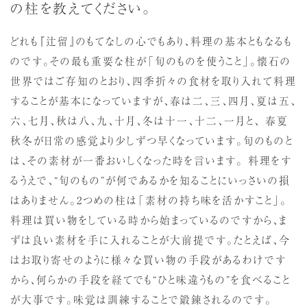
の柱を教えてください。
どれも『辻留』のもてなしの心でもあり、料理の基本ともなるも
のです。その最も重要な柱が「旬のものを使うこと」。懐石の
世界ではご存知のとおり、四季折々の食材を取り入れて料理
することが基本になっていますが、春は二、三、四月、夏は五、
六、七月、秋は八、九、十月、冬は十一、十二、一月と、 春夏
秋冬が日常の感覚より少しずつ早くなっています。旬のものと
は、その素材が一番おいしくなった時を言います。 料理をす
るうえで、“旬のもの”が何であるかを知ることにいっさいの損
はありません。2つめの柱は「素材の持ち味を活かすこと」。
料理は買い物をしている時から始まっているのですから、ま
ずは良い素材を手に入れることが大前提です。たとえば、今
はお取り寄せのように様々な買い物の手段があるわけです
から、何らかの手段を経てでも“ひと味違うもの”を食べること
が大事です。味覚は訓練することで鍛錬されるのです。