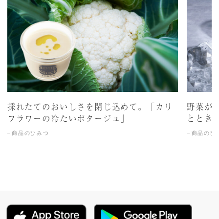
採れたてのおいしさを閉じ込めて。「カリ
野菜が
フラワーの冷たいポタージュ」
ととき
商品のひみつ
商品のひ