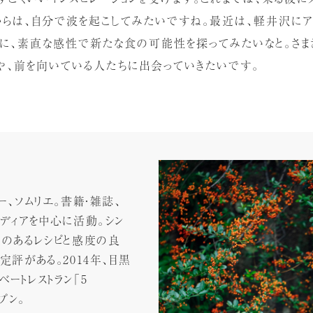
からは、自分で波を起こしてみたいですね。最近は、軽井沢にア
緒に、素直な感性で新たな食の可能性を探ってみたいなと。さま
や、前を向いている人たちに出会っていきたいです。
ー、ソムリエ。書籍・雑誌、
メディアを中心に活動。シン
ーのあるレシピと感度の良
定評がある。2014年、目黒
ートレストラン「5
ープン。