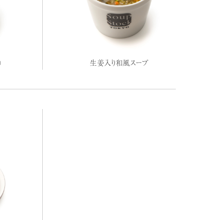
）
生姜入り和風スープ