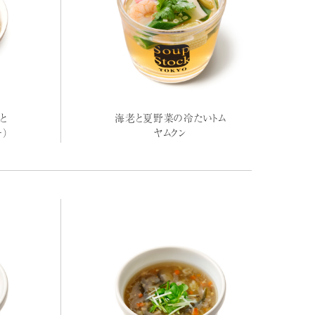
と
海老と夏野菜の冷たいトム
ー）
ヤムクン