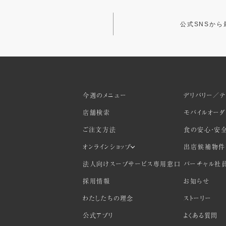
公式SNSか
今週のメニュー
デリバリー／テ
店舗検索
モバイルオー
ご注文方法
食の安心・安
オンラインショップ
出店候補物件
法人向けスープサービス専用窓口
バーチャル社
採用情報
お知らせ
わたしたちの理念
ストーリー
公式アプリ
よくある質問