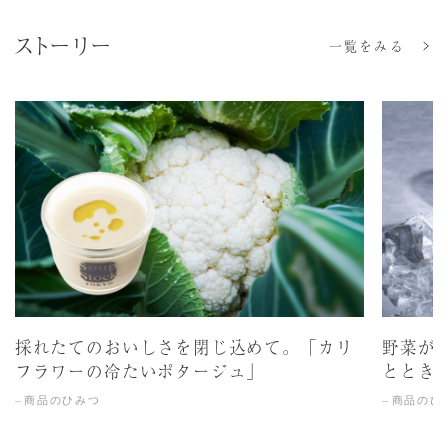
ストーリー
一覧をみる
採れたてのおいしさを閉じ込めて。「カリ
野菜が
フラワーの冷たいポタージュ」
ととき
商品のひみつ
商品のひ