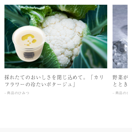
採れたてのおいしさを閉じ込めて。「カリ
野菜が
フラワーの冷たいポタージュ」
ととき
商品のひみつ
商品のひ