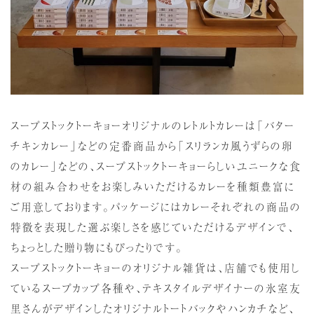
スープストックトーキョーオリジナルのレトルトカレーは「バター
チキンカレー」などの定番商品から「スリランカ風うずらの卵
のカレー」などの、スープストックトーキョーらしいユニークな食
材の組み合わせをお楽しみいただけるカレーを種類豊富に
ご用意しております。パッケージにはカレーそれぞれの商品の
特徴を表現した選ぶ楽しさを感じていただけるデザインで、
ちょっとした贈り物にもぴったりです。
スープストックトーキョーのオリジナル雑貨は、店舗でも使用し
ているスープカップ各種や、テキスタイルデザイナーの氷室友
里さんがデザインしたオリジナルトートバックやハンカチなど、