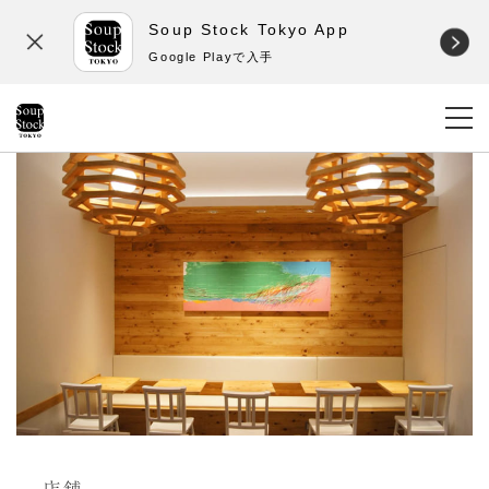
Soup Stock Tokyo App
Google Playで入手
店舗