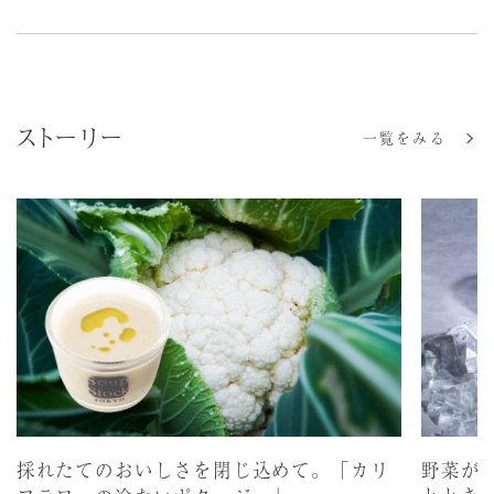
ストーリー
一覧をみる
採れたてのおいしさを閉じ込めて。「カリ
野菜が