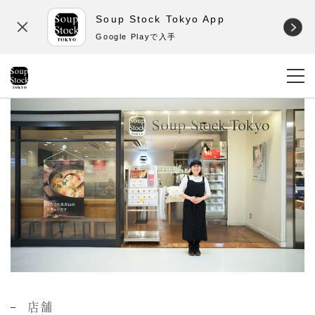
Soup Stock Tokyo App
Google Playで入手
店舗