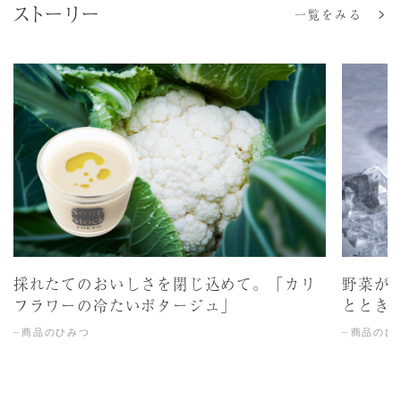
ストーリー
一覧をみる
採れたてのおいしさを閉じ込めて。「カリ
野菜が
フラワーの冷たいポタージュ」
ととき
商品のひみつ
商品のひ