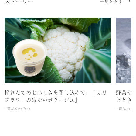
ストーリー
一覧をみる
採れたてのおいしさを閉じ込めて。「カリ
野菜が
フラワーの冷たいポタージュ」
ととき
商品のひみつ
商品のひ