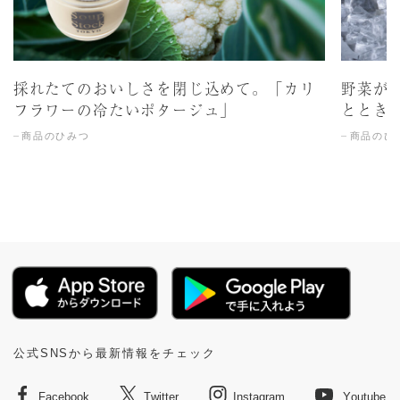
採れたてのおいしさを閉じ込めて。「カリ
野菜が
フラワーの冷たいポタージュ」
ととき
商品のひみつ
商品のひ
公式SNSから最新情報をチェック
Facebook
Twitter
Instagram
Youtube