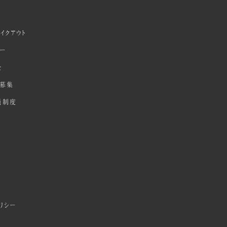
イクアウト
ダー
全
募集
員制度
リシー