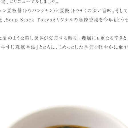
湯」にリニューアルしました。
ン豆板醤（トウバンジャン）と豆豉（トウチ）の深い旨味。そして
、Soup Stock Tokyoオリジナルの麻辣香湯を今年もどう
空と夏のような蒸し暑さが交差する時期。幾層にも重なる辛さと
牛すじ麻辣香湯」とともに、じめっとした季節を軽やかに乗り切