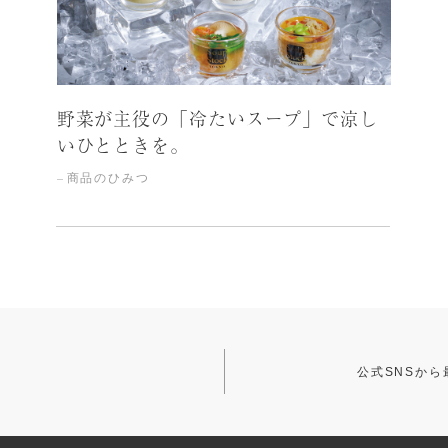
野菜が主役の「冷たいスープ」で涼し
いひとときを。
商品のひみつ
公式SNSか