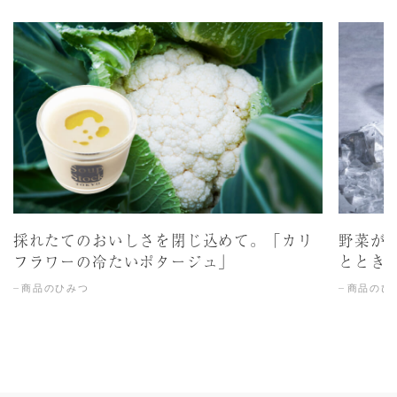
採れたてのおいしさを閉じ込めて。「カリ
野菜が
フラワーの冷たいポタージュ」
ととき
商品のひみつ
商品のひ