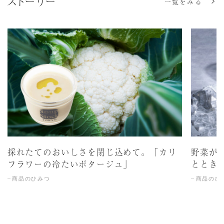
ストーリー
一覧をみる
採れたてのおいしさを閉じ込めて。「カリ
野菜が
フラワーの冷たいポタージュ」
ととき
商品のひみつ
商品のひ