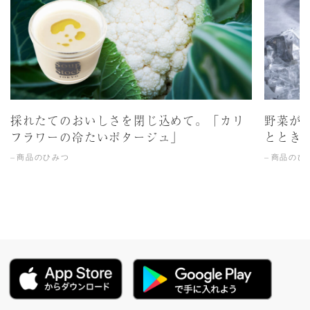
採れたてのおいしさを閉じ込めて。「カリ
野菜が
フラワーの冷たいポタージュ」
ととき
商品のひみつ
商品のひ