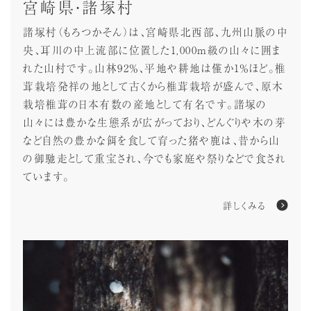
宮崎県・諸塚村
諸塚村（もろつかそん）は、宮崎県北西部、九州山脈の中
央、耳川の中上流部に位置した1,000m級の山々に囲ま
れた山村です。山林92％、平地や耕地は僅か1％ほど。椎
茸栽培発祥の地として古くから椎茸栽培が盛んで、原木
栽培椎茸の日本有数の産地として有名です。諸塚の
山々には豊かな生態系が広がっており、どんぐりや木の芽
など自然の豊かな餌を食して育った猪や鹿は、昔から山
の御馳走として重宝され、今でも家庭や祭りなどで食され
ています。
詳しくみる