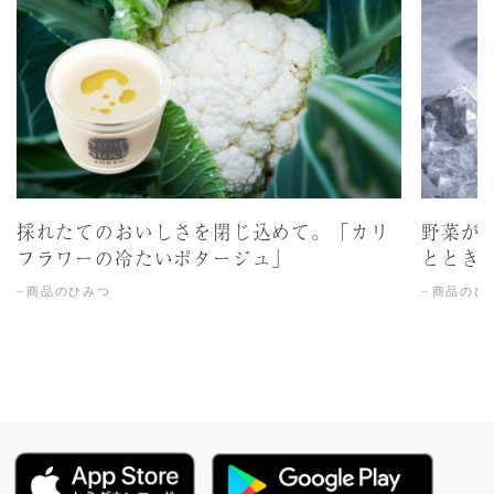
採れたてのおいしさを閉じ込めて。「カリ
野菜が
フラワーの冷たいポタージュ」
ととき
商品のひみつ
商品のひ