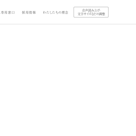
音声読み上げ・
ス専用窓口
採用情報
わたしたちの理念
文字サイズなどの調整