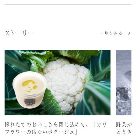
ストーリー
一覧をみる
採れたてのおいしさを閉じ込めて。「カリ
野菜が
フラワーの冷たいポタージュ」
ととき