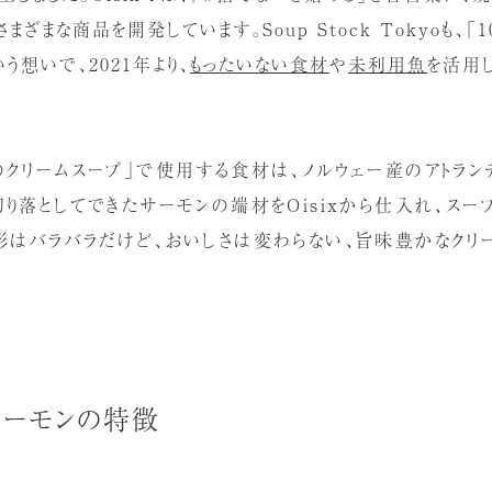
ざまな商品を開発しています。Soup Stock Tokyoも、「
う想いで、2021年より、
もったいない食材
や
未利用魚
を活用
のクリームスープ」で使用する食材は、ノルウェー産のアトラン
切り落としてできたサーモンの端材をOisixから仕入れ、ス
形はバラバラだけど、おいしさは変わらない、旨味豊かなクリー
サーモンの特徴