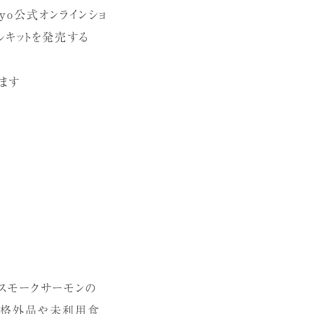
kyo公式オンラインショ
ルキットを発売する
ります
、「スモークサーモンの
、規格外品や未利用食