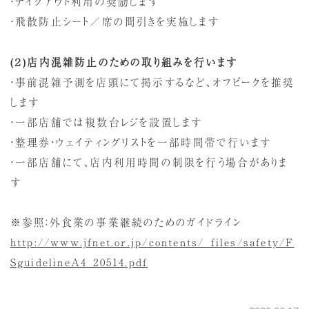
・テイクアウト利用の奨励します
・飛散防止シート／席の間引きを実施します
(
２
)
店内混雑防止のための取り組みを行います
・事前混雑予測を店頭にて掲示するなど、オフピークを推奨
します
・一部店舗では複数台レジを設置します
・整理券・ウェイティングリストを一部時間帯で行います
・一部店舗にて、店内利用時間の制限を行う場合がありま
す
※参照：外食業の事業継続のためのガイドライン
http://www.jfnet.or.jp/contents/_files/safety/F
SguidelineA4_20514.pdf