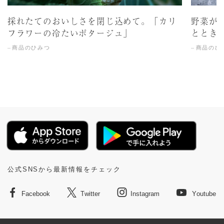
採れたてのおいしさを閉じ込めて。「カリ
野菜が
フラワーの冷たいポタージュ」
ととき
商品のひみつ
商品のひ
公式SNSから最新情報をチェック
Facebook
Twitter
Instagram
Youtube