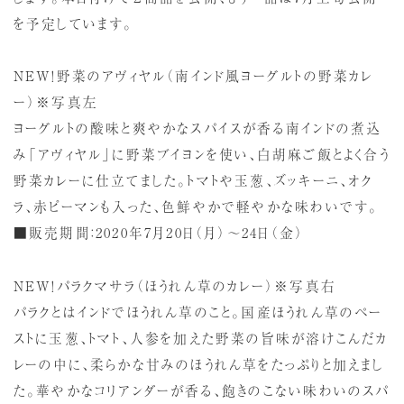
を予定しています。
NEW！野菜のアヴィヤル（南インド風ヨーグルトの野菜カレ
ー）※写真左
ヨーグルトの酸味と爽やかなスパイスが香る南インドの煮込
み「アヴィヤル」に野菜ブイヨンを使い、白胡麻ご飯とよく合う
野菜カレーに仕立てました。トマトや玉葱、ズッキーニ、オク
ラ、赤ピーマンも入った、色鮮やかで軽やかな味わいです。
■販売期間：2020年7月20日（月）～24日（金）
NEW！パラクマサラ（ほうれん草のカレー）※写真右
パラクとはインドでほうれん草のこと。国産ほうれん草のペー
ストに玉葱、トマト、人参を加えた野菜の旨味が溶けこんだカ
レーの中に、柔らかな甘みのほうれん草をたっぷりと加えまし
た。華やかなコリアンダーが香る、飽きのこない味わいのスパ