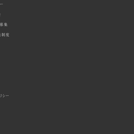
ダー
全
募集
員制度
リシー