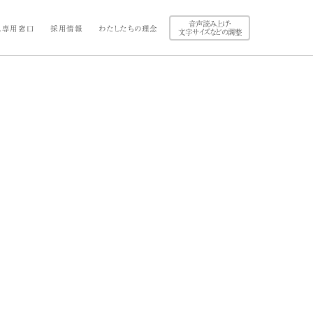
音声読み上げ・
ス専用窓口
採用情報
わたしたちの理念
文字サイズなどの調整