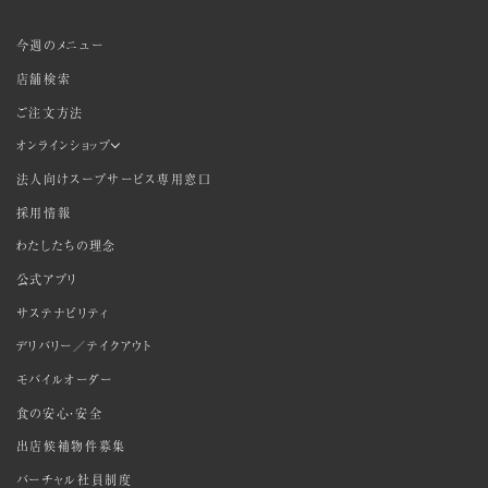
今週のメニュー
店舗検索
ご注文方法
オンラインショップ
法人向けスープサービス専用窓口
採用情報
わたしたちの理念
公式アプリ
サステナビリティ
デリバリー／テイクアウト
モバイルオーダー
食の安心・安全
出店候補物件募集
バーチャル社員制度