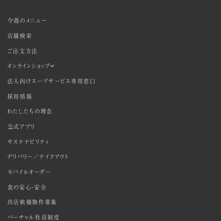
今週のメニュー
店舗検索
ご注文方法
オンラインショップ
法人向けスープサービス専用窓口
採用情報
わたしたちの理念
公式アプリ
サステナビリティ
デリバリー／テイクアウト
モバイルオーダー
食の安心・安全
出店候補物件募集
バーチャル社員制度