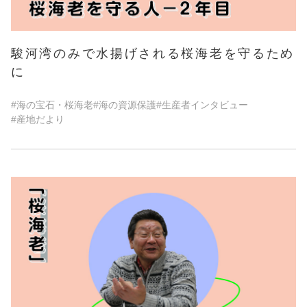
駿河湾のみで水揚げされる桜海老を守るため
に
#海の宝石・桜海老
#海の資源保護
#生産者インタビュー
#産地だより