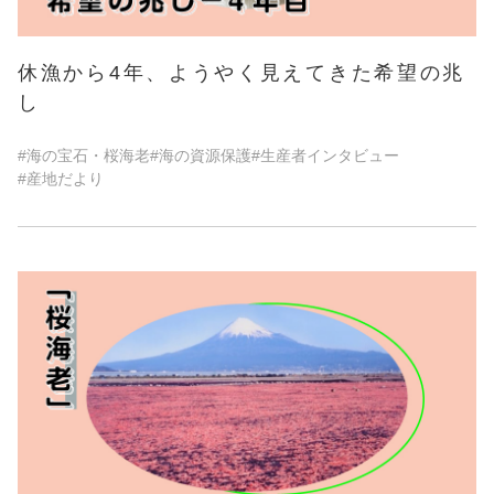
休漁から4年、ようやく見えてきた希望の兆
し
#海の宝石・桜海老
#海の資源保護
#生産者インタビュー
#産地だより