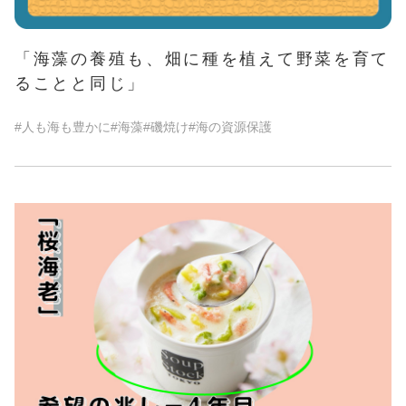
「海藻の養殖も、畑に種を植えて野菜を育て
ることと同じ」
#人も海も豊かに
#海藻
#磯焼け
#海の資源保護