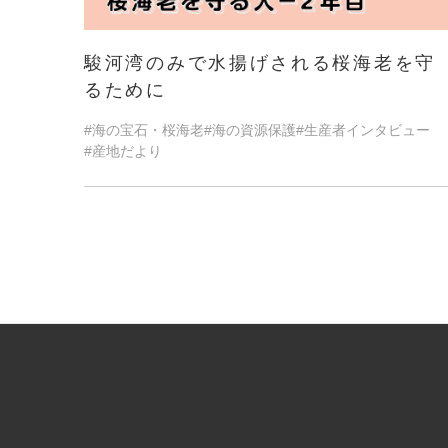
駿河湾のみで水揚げされる桜海老を守
るために
#海の宝石・桜海老
#海の資源保護
#生産者インタビュー
#産地だより