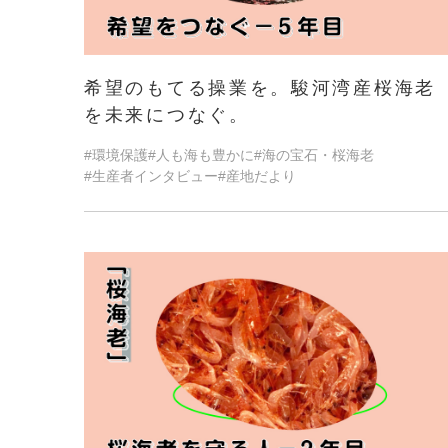
希望のもてる操業を。駿河湾産桜海老
を未来につなぐ。
#環境保護
#人も海も豊かに
#海の宝石・桜海老
#生産者インタビュー
#産地だより