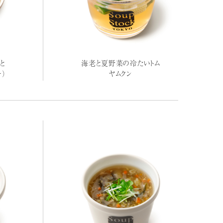
と
海老と夏野菜の冷たいトム
ー）
ヤムクン