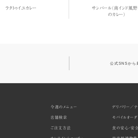
ラタトゥイユカレー
サンバール（南インド風
のカレー）
公式SNSか
今週のメニュー
デリバリー／テ
店舗検索
モバイルオー
ご注文方法
食の安心・安