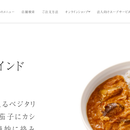
のメニュー
店舗検索
ご注文方法
オンラインショップ
法人向けスープサービ
インド
るベジタリ
な茄子にカシ
絶妙に絡み