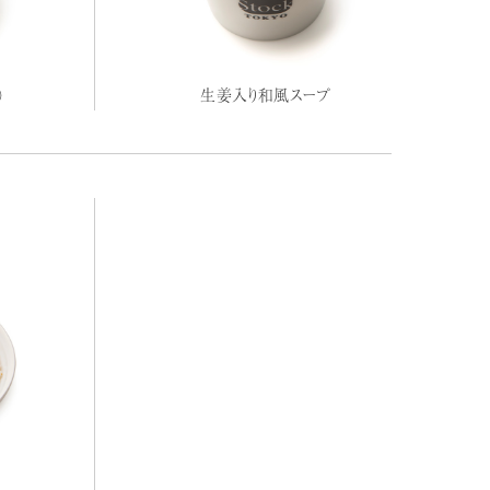
）
生姜入り和風スープ