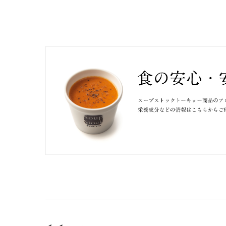
923
ナトリウム（mg）
食塩相当量（g）
大豆
豚肉
バナナ