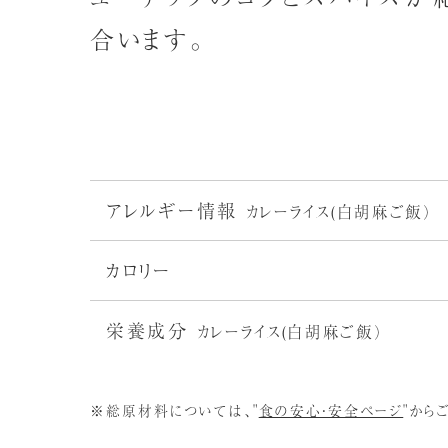
合います。
アレルギー情報
カレーライス(白胡麻ご飯
アレルゲン28品目対象
カロリー
562
kcal
栄養成分
カレーライス(白胡麻ご飯）
えび
かに
小麦
乳
卵
562
エネルギー（Kcal）
たんぱく質（g）
※総原材料については、"
食の安心・安全ページ
"から
19.4
脂質（g）
炭水化物（g）
あわび
いか
いくら