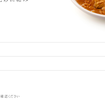
）
蕎麦
落花生
くるみ
9.1
ご確認ください
87.8
カシュー
キウイ
オレンジ
牛肉