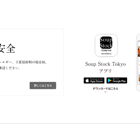
2.3
ナッツ
フルーツ
鶏肉
もも
やまいも
りんご