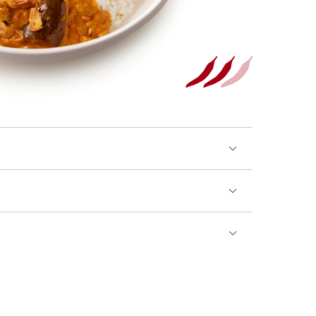
ごま
さけ
さば