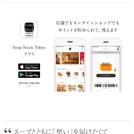
バナナ
鶏肉
もも
やまいも
りんご
ゼラチン
マカダミア
アーモンド
ナッツ
スープとともに「想い」を届けたくて