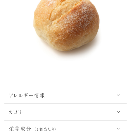
アレルギー情報
アレルゲン28品目対象
カロリー
144
S
kcal
栄養成分
（1個当たり）