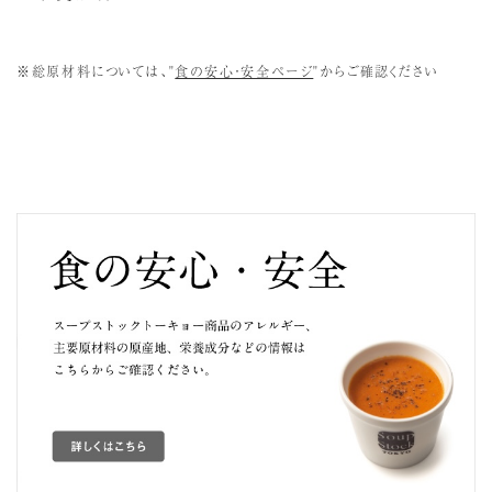
144
エネルギー（Kcal）
えび
かに
小麦
乳
※総原材料については、"
食の安心・安全ページ
"からご確認ください
4.9
たんぱく質（g）
1.8
脂質（g）
27.2
炭水化物（g）
249
ナトリウム（mg）
卵
蕎麦
落花生
くるみ
0.60
食塩相当量（g）
あわび
いか
いくら
カシュー
キウイ
オレンジ
ナッツ
フルーツ
牛肉
ごま
さけ
さば
大豆
豚肉