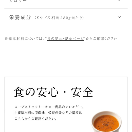
カロリー
111
153
214
S
kcal
R
kcal
L
kcal
栄養成分
（Sサイズ相当：180g当たり）
111
エネルギー（Kcal）
えび
かに
小麦
乳
※総原材料については、"
食の安心・安全ページ
"からご確認ください
4.0
たんぱく質（g）
2.9
脂質（g）
17.1
炭水化物（g）
472
ナトリウム（mg）
卵
蕎麦
落花生
くるみ
1.2
食塩相当量（g）
あわび
いか
いくら
カシュー
キウイ
オレンジ
ナッツ
フルーツ