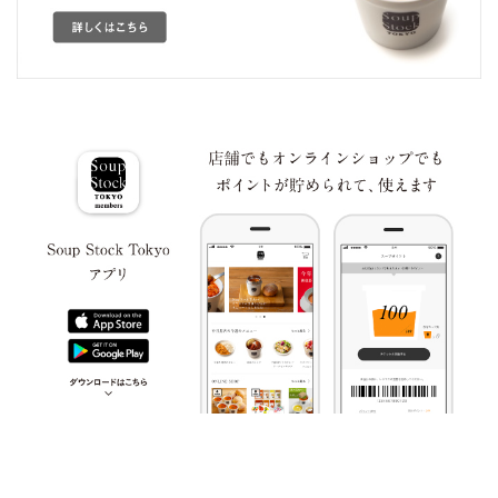
牛肉
ごま
さけ
さば
大豆
豚肉
バナナ
鶏肉
もも
やまいも
りんご
ゼラチン
マカダミア
アーモンド
ナッツ