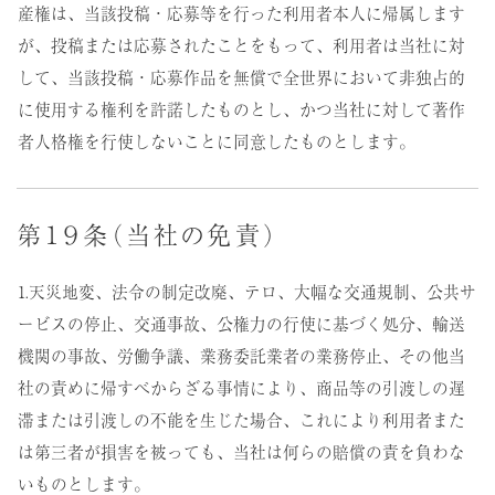
産権は、当該投稿・応募等を行った利用者本人に帰属します
が、投稿または応募されたことをもって、利用者は当社に対
して、当該投稿・応募作品を無償で全世界において非独占的
に使用する権利を許諾したものとし、かつ当社に対して著作
者人格権を行使しないことに同意したものとします。
第１９条（当社の免責）
1.天災地変、法令の制定改廃、テロ、大幅な交通規制、公共サ
ービスの停止、交通事故、公権力の行使に基づく処分、輸送
機関の事故、労働争議、業務委託業者の業務停止、その他当
社の責めに帰すべからざる事情により、商品等の引渡しの遅
滞または引渡しの不能を生じた場合、これにより利用者また
は第三者が損害を被っても、当社は何らの賠償の責を負わな
いものとします。