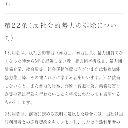
す。
第２２条（反社会的勢力の排除につい
て）
1.利用者は、反社会的勢力（暴力団、暴力団員、暴力団員でな
くなった時から5年を経過しない者、暴力団準構成員、暴力団
関係企業、総会屋等、社会運動等標ぼうゴロまたは特殊知能
暴力集団等、その他これらに準ずる者をいいます。）に該当
しないこと、また暴力的行為、詐術・脅迫行為、業務妨害行
為等の違法行為を行わないことを将来にわたっても表明する
ものとします。
2.利用者は、前項に定める表明に違反した場合には、当社は当
該利用者との売買契約をキャンセルし、または当該利用者の