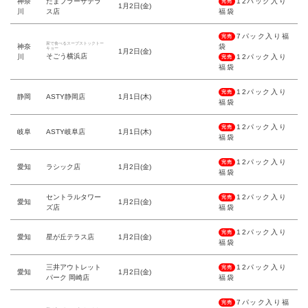
神奈
たまプラーザテラ
12パック入り
完売
1月2日(金)
川
ス店
福袋
7パック入り福
完売
家で食べるスープストックトー
神奈
袋
キョー
1月2日(金)
そごう横浜店
川
12パック入り
完売
福袋
12パック入り
完売
静岡
ASTY静岡店
1月1日(木)
福袋
12パック入り
完売
岐阜
ASTY岐阜店
1月1日(木)
福袋
12パック入り
完売
愛知
ラシック店
1月2日(金)
福袋
セントラルタワー
12パック入り
完売
愛知
1月2日(金)
ズ店
福袋
12パック入り
完売
愛知
星が丘テラス店
1月2日(金)
福袋
三井アウトレット
12パック入り
完売
愛知
1月2日(金)
パーク 岡崎店
福袋
7パック入り福
完売