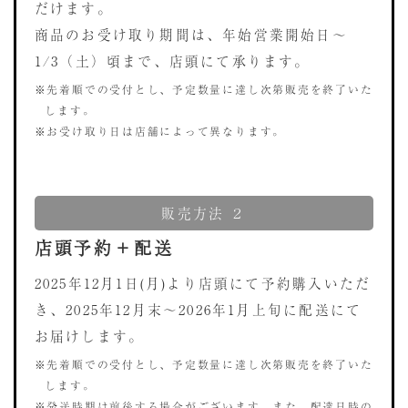
だけます。
商品のお受け取り期間は、年始営業開始日～
1/3（土）頃まで、店頭にて承ります。
※先着順での受付とし、予定数量に達し次第販売を終了いた
します。
※お受け取り日は店舗によって異なります。
販売方法 ２
店頭予約＋配送
2025年12月1日(月)より店頭にて予約購入いただ
き、2025年12月末〜2026年1月上旬に配送にて
お届けします。
※先着順での受付とし、予定数量に達し次第販売を終了いた
します。
※発送時期は前後する場合がございます。また、配達日時の