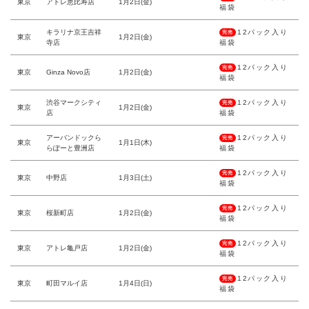
東京
アトレ恵比寿店
1月2日(金)
福袋
キラリナ京王吉祥
12パック入り
完売
東京
1月2日(金)
寺店
福袋
12パック入り
完売
東京
Ginza Novo店
1月2日(金)
福袋
渋谷マークシティ
12パック入り
完売
東京
1月2日(金)
店
福袋
アーバンドックら
12パック入り
完売
東京
1月1日(木)
らぽーと豊洲店
福袋
12パック入り
完売
東京
中野店
1月3日(土)
福袋
12パック入り
完売
東京
桜新町店
1月2日(金)
福袋
12パック入り
完売
東京
アトレ亀戸店
1月2日(金)
福袋
12パック入り
完売
東京
町田マルイ店
1月4日(日)
福袋