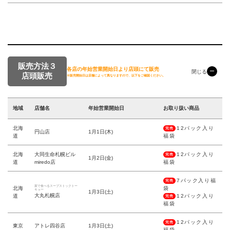
販売方法３
各店の年始営業開始日より店頭にて販売
店頭販売
※販売開始日は店舗によって異なりますので、以下をご確認ください。
地域
店舗名
年始営業開始日
お取り扱い商品
北海
12パック入り
完売
円山店
1月1日(木)
道
福袋
北海
大同生命札幌ビル
12パック入り
完売
1月2日(金)
道
miredo店
福袋
7パック入り福
完売
家で食べるスープストックトー
北海
袋
キョー
1月3日(土)
大丸札幌店
道
12パック入り
完売
福袋
12パック入り
完売
東京
アトレ四谷店
1月3日(土)
福袋