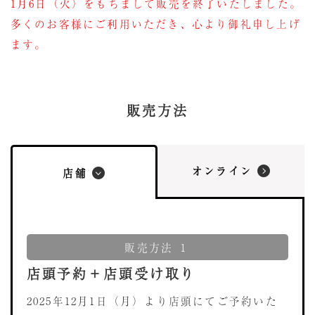
1月6日（火）をもちまして販売を終了いたしました。
多くのお客様にご利用いただき、心より御礼申し上げ
ます。
販売方法
オンライン
店舗
販売方法 １
店頭予約＋店頭受け取り
2025年12月1日（月）より店頭にてご予約いた