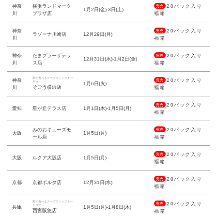
神奈
横浜ランドマーク
20パック入り
完売
1月2日(金)-3日(土)
川
プラザ店
福箱
神奈
20パック入り
完売
ラゾーナ川崎店
12月29日(月)
川
福箱
神奈
たまプラーザテラ
20パック入り
完売
12月31日(水)-1月2日(金)
川
ス店
福箱
家で食べるスープストックトー
神奈
20パック入り
完売
キョー
1月6日(火)
そごう横浜店
川
福箱
20パック入り
完売
愛知
星が丘テラス店
1月1日(木)-1月5日(月)
福箱
みのおキューズモ
20パック入り
完売
大阪
1月5日(月)
ール店
福箱
20パック入り
完売
大阪
ルクア大阪店
1月5日(月)
福箱
20パック入り
完売
京都
京都ポルタ店
12月31日(水)
福箱
家で食べるスープストックトー
20パック入り
完売
キョー
兵庫
1月5日(月)-1月8日(木)
西宮阪急店
福箱