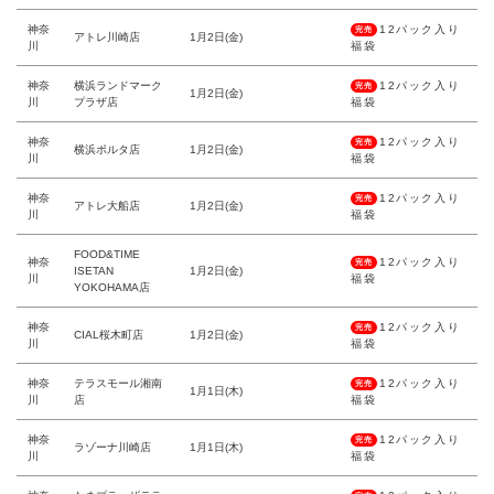
神奈
12パック入り
完売
アトレ川崎店
1月2日(金)
川
福袋
神奈
横浜ランドマーク
12パック入り
完売
1月2日(金)
川
プラザ店
福袋
神奈
12パック入り
完売
横浜ポルタ店
1月2日(金)
川
福袋
神奈
12パック入り
完売
アトレ大船店
1月2日(金)
川
福袋
FOOD&TIME
神奈
12パック入り
完売
ISETAN
1月2日(金)
川
福袋
YOKOHAMA店
神奈
12パック入り
完売
CIAL桜木町店
1月2日(金)
川
福袋
神奈
テラスモール湘南
12パック入り
完売
1月1日(木)
川
店
福袋
神奈
12パック入り
完売
ラゾーナ川崎店
1月1日(木)
川
福袋