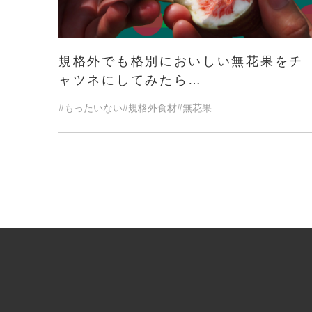
規格外でも格別においしい無花果をチ
ャツネにしてみたら…
#もったいない
#規格外食材
#無花果