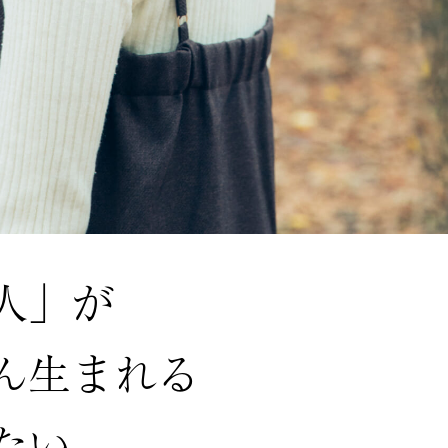
人」が
ん生まれる
たい