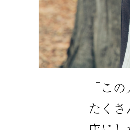
「この
たくさ
店にし