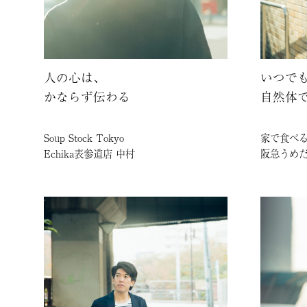
人の心は、
いつで
かならず伝わる
自然体
Soup Stock Tokyo
家で食べ
Echika表参道店 中村
阪急うめだ