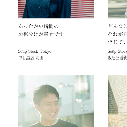
あったかい瞬間の
どんな
お裾分けが幸せです
それが
信じて
Soup Stock Tokyo
Soup Stoc
中目黒店 北田
阪急三番街