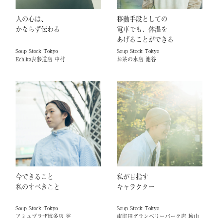
人の心は、
移動手段としての
かならず伝わる
電車でも、体温を
あげることができる
Soup Stock Tokyo
Soup Stock Tokyo
Echika表参道店 中村
お茶の水店 池谷
今できること
私が目指す
私のすべきこと
キャラクター
Soup Stock Tokyo
Soup Stock Tokyo
アミュプラザ博多店 笠
南町田グランベリーパーク店 檜山