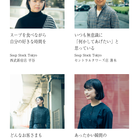
スープを食べながら
いつも無意識に
自分の好きな時間を
「何かしてあげたい」と
思っている
Soup Stock Tokyo
Soup Stock Tokyo
西武新宿店 平谷
セントラルタワーズ店 薄木
どんなお客さまも
あったかい瞬間の