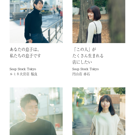
あなたの息子は、
「この人」が
私たちの息子です
たくさん生まれる
店にしたい
Soup Stock Tokyo
Soup Stock Tokyo
ルミネ大宮店 福良
円山店 赤石