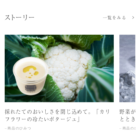
ストーリー
一覧をみる
採れたてのおいしさを閉じ込めて。「カリ
野菜が
フラワーの冷たいポタージュ」
ととき
商品のひみつ
商品のひ